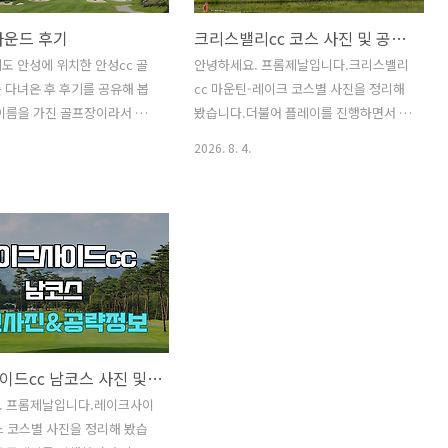
라운드 후기
크리스밸리cc 코스 사진 및 공략 정보
도 안성에 위치한 안성cc 골
안녕하세요. 프롬제날입니다.크리스밸리
 다녀온 후 후기를 공유해 봅
cc 마운틴-레이크 코스별 사진을 정리해
이름을 가진 골프장이라서 살
봤습니다.더불어 플레이를 진행하면서 각
 가지고 다녀와봤습니다. 아
홀별 티샷 공략지점 및 세컨드, 서드샷에
2026. 8. 4.
cc 골프장의 전반적인 컨디션
서 유념할 부분 등전반적인 공략 정보에
라운드 후기를 간략하게 정리
대해서 기재해 보겠습니다. ​​[ 골퍼 정보 ]
.라운드 정보[ 안성cc In-
- 40대 후반 남자 - 핸디 : +11 - 구질 : 드
- 라운드 일자 : 2026년 8월 4
로우 - 드라이버 거리 : Carry 230m - 7번
ff time 06:41 - 그린피 10만 -
아이언 거리 : Carry 145m - 사용 티잉구
 (2.5만/인) - 캐디피 15만
역 : 화이트티 코스 사진 및 공략 지점 마
) -> 인당 16.25만 Not Good
운틴 코스로 시작합니다. 마운틴 코스 1번
파 3 매트유무 : 매트 X파 3
홀 / Par4좌도그렉 홀입니다.IP와 벙커 옆
: 인코스는 그나마 통상적 수준
나무 중간 지점 공략세컨샷 지점. 마운틴
레이크사이드cc 남코스 사진 및 공략 정보
웃코스는 거의 땅바닥 수준.
코스 2번 홀 / Par5좌측 기울기 홀입니다.
트유무 : 매트 X 파 4, 5 잔디 상
그린 앞 벙커 에이밍.세컨샷 지점.티샷이
. 프롬제날입니다.레이크사이
고 몇 홀 정도는 괜..
잘 맞으면 투온시도 가능한 거리가 ..
스 코스별 사진을 정리해 봤습