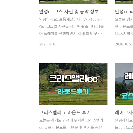
안성cc 코스 사진 및 공략 정보
안성cc 
안녕하세요. 프롬제날입니다.안성cc In-
오늘은 경기
Out 코스별 사진을 정리해 봤습니다.더불
프 라운드를
어 플레이를 진행하면서 각 홀별 티샷 공
니다.지역 
략지점 및 세컨드, 서드샷에서 유념할 부
짝 기대감을
2026. 8. 6.
2026. 8. 5.
분 등전반적인 공략 정보에 대해서 기재
래에서 안성
해 보겠습니다. ​​[ 골퍼 정보 ] - 40대 후반
과 관련한 
남자 - 핸디 : +11 - 구질 : 드로우 - 드라이
해 보겠습니다
버 거리 : Carry 230m - 7번 아이언 거리 :
Out 코스] 
Carry 145m - 사용 티잉구역 : 화이트티
일 - Tee o
코스 사진 및 공략 지점 In 코스로 시작합
카트비 10만
니다. In 코스 1번 홀 / Par4두 번째 벙커
(3.75만/인
방향이 안전하지만 벙커 초입이 200미터
티잉구역 상태
정도입니다.우측 나무숲을 넘기는 선택도
잔디 상태 
크리스밸리cc 라운드 후기
좋아요.넘기는 선택을 했습니다.세컨샷
이었는데 아
지점. In 코스 2번 홀 / Par4티샷은 멀리
파 4, 5 매
오늘은 경기도 안성에 위치한 크리스밸리
안녕하세요
그린 벙커 우측 끝 에이밍..
태 : 시작하
cc 골프 라운드를 다녀온 후 후기를 공유
드cc 남코