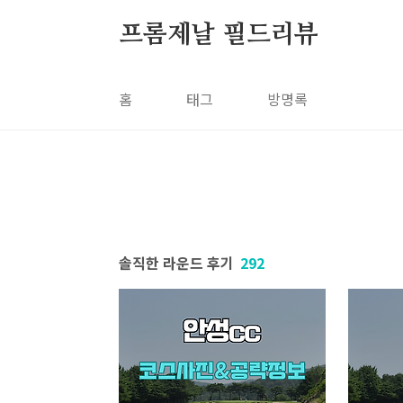
본문 바로가기
프롬제날 필드리뷰
홈
태그
방명록
솔직한 라운드 후기
292