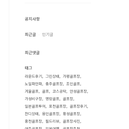
공지사항
최근글
인기글
최근댓글
태그
라운드후기
그린상태
가평골프장
노일파만파
충주골프장
조인골프
겨울골프
골프
코스공략
안성골프장
가성비구장
명랑골프
골프장
일본골프투어
포천골프장
골프장후기
잔디상태
용인골프장
횡성골프장
홍천골프장
필드리뷰
골프장사진
여주골프장
일본여행
골프장추천