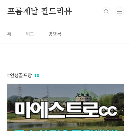
본문 바로가기
프롬제날 필드리뷰
홈
태그
방명록
안성골프장
10