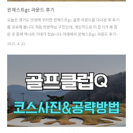
윈체스트gc 라운드 후기
오늘은 경기도 안성에 위치한 윈체스트gc 골프 라운드를 다녀온 후 후기
를 공유해 봅니다.처음 방문하는 구장인데, 개인적으로 티 잡기가 꽤 힘
든 곳 중에 하나라 기대가 컸습니다.아래에서 윈체스트gc 라운드 후기와
홀별 상황에 대해서 간략하게 정리해 보겠습니다. 라운드 정보[ 윈체스
2025. 4. 21.
트gc 로맨틱- 클래식 코스] - 라운드 일자 : 2025년 4월 18일 - Tee off
time 07:20 - 그린피 17만 - 카트비 10만 (2.5만/인) - 캐디피 15만 (3.75
만/인) -> 인당 23.25만 Soso티잉구역 상태 로맨틱 코스는 파 3 외에는
잔디티샷이 가능했는데, 클래식 코스는 파 3 외에도 몇몇 홀은 매트가 깔
려있었습니다.티잉구역의 잔디는 살짝 긴 편으로, 우드티샷을 할 경우 숏
티..