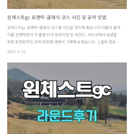
윈체스트gc 로맨틱-클래식 코스 사진 및 공략 방법
윈체스트gc 로맨틱-클래식 코스별 사진을 정리해 봤습니다.더불어 플레
이를 진행하면서 각 홀별 티샷 공략지점 및 세컨드, 서드샷에서 유념할
부분 등전반적인 공략 방법에 대해서 기재해 보겠습니다. ​​ [ 골퍼 정보 ] -
40대 중반 남자 - 핸디 : +11 - 구질 : 드로우 - 드라이버 거리 : Carry
2025. 4. 22.
230m - 7번 아이언 거리 : Carry 150m - 사용 티잉구역 : 화이트티 코스
사진 및 공략 지점 로맨틱 코스로 시작합니다. 로맨틱 코스 1번 홀 / Par4
넓은 홀이고 양 옆 홀로 공이 향해도 낙구지점에서 세컨샷이 가능합니다.
중앙 우측 에이밍. 세컨샷 지점. 로맨틱 코스 2번 홀 / Par5 좌측 워터 페
널티 구역까지 240미터.페널티구역 우측 끝 에이밍. 우..