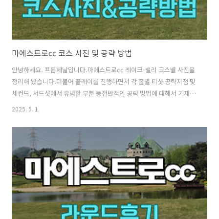
마에스트로cc 코스 사진 및 공략 방법
안녕하세요. 프롬제날입니다.마에스트로cc 레이크-밸리 코스별 사진을
정리해 봤습니다.더불어 플레이를 진행하면서 각 홀별 티샷 공략지점 및
세컨드, 서드샷에서 유념할 부분 등전반적인 공략 방법에 대해서 기재해
보겠습니다. ​​ [ 골퍼 정보 ] - 40대 중반 남자 - 핸디 : +11 - 구질 : 드로우 -
2025. 5. 1.
드라이버 거리 : Carry 230m - 7번 아이언 거리 : Carry 150m - 사용 티
잉구역 : 화이트티 코스 사진 및 공략 지점 레이크 코스로 시작합니다. 레
이크 코스 1번 홀 / Par4 좌측벙커 우측 끝 방향 에이밍.벙커 빠지는 거리
260미터. 세컨샷 지점. 레이크 코스 2번 홀 / Par4 벙커 넘기는 캐리거리
220미터.에이밍 포인트는 아주 넓어서 거리에 맞게 ..