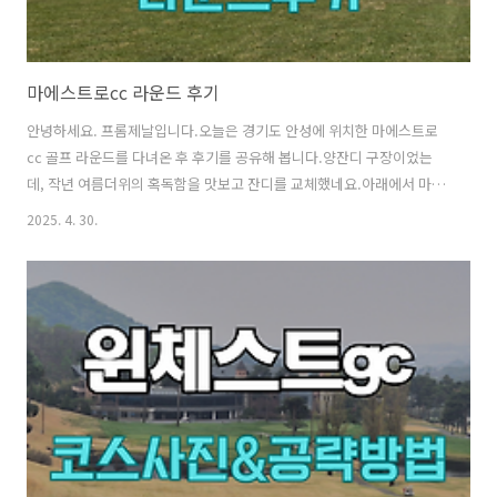
마에스트로cc 라운드 후기
안녕하세요. 프롬제날입니다.오늘은 경기도 안성에 위치한 마에스트로
cc 골프 라운드를 다녀온 후 후기를 공유해 봅니다.양잔디 구장이었는
데, 작년 여름더위의 혹독함을 맛보고 잔디를 교체했네요.아래에서 마에
스트로cc 라운드 후기와 홀별 상황에 대해서 간략하게 정리해 보겠습니
2025. 4. 30.
다. 라운드 정보[ 마에스트로cc 레이크-밸리 코스] - 라운드 일자 : 2025
년 4월 28일 - Tee off time 06:45 - 그린피 12만 - 카트비 9만 (2.25만/
인) - 캐디피 15만 (3.75만/인) -> 인당 18만 상태 제각각티잉구역 상태
매트티샷은 없어요.잔디상태가 좋은 홀은 한두 홀 정도.대부분의 홀은 관
리가 더 필요한 상태, 평탄화 상태는 좋습니다. Bad코스(페어웨이 및 러
프) 관리상태 ..