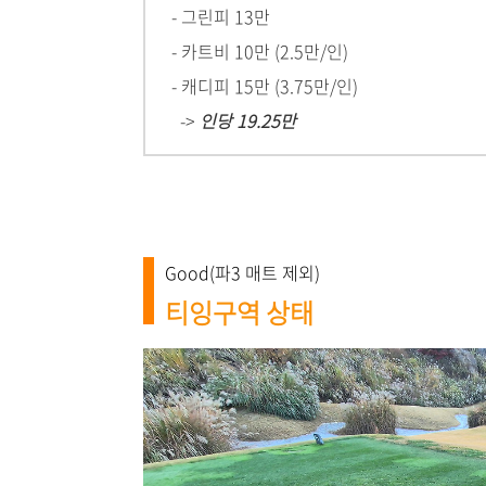
- 그린피 13만
- 카트비 10만 (2.5만/인)
- 캐디피 15만 (3.75만/인)
->
인당 19.25만
Good(파3 매트 제외)
티잉구역 상태