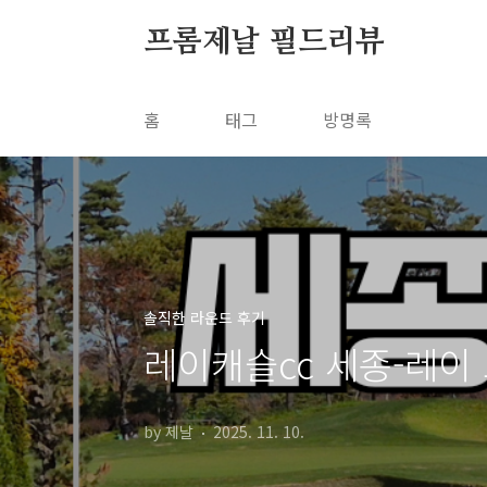
본문 바로가기
프롬제날 필드리뷰
홈
태그
방명록
솔직한 라운드 후기
레이캐슬cc 세종-레이
by 제날
2025. 11. 10.