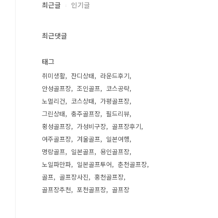
최근글
인기글
최근댓글
태그
취미생활
잔디상태
라운드후기
안성골프장
조인골프
코스공략
노멀리건
코스상태
가평골프장
그린상태
충주골프장
필드리뷰
횡성골프장
가성비구장
골프장후기
여주골프장
겨울골프
일본여행
명랑골프
일본골프
용인골프장
노일파만파
일본골프투어
춘천골프장
골프
골프장사진
홍천골프장
골프장추천
포천골프장
골프장