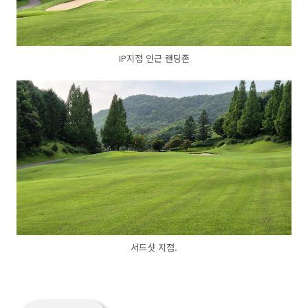
IP지점 인근 랜딩존
서드샷 지점.