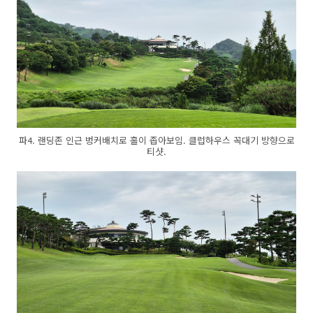
파4. 랜딩존 인근 벙커배치로 홀이 좁아보임. 클럽하우스 꼭대기 방향으로
티샷.