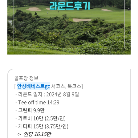
골프장 정보
[
안성베네스트gc
서
코
스, 북코스]
- 라운드 일자 : 2024년 8월 9일
- Tee off time 14:29
- 그린피 9.9만
- 카트비 10만 (2.5만/인)
- 캐디피 15만 (3.75만/인)
->
인당 16.15만