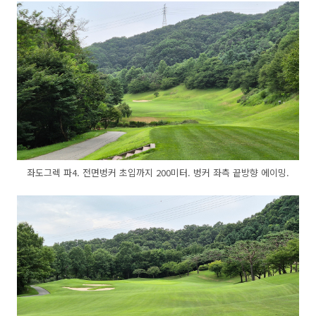
좌도그렉 파4. 전면벙커 초입까지 200미터. 벙커 좌측 끝방향 에이밍.