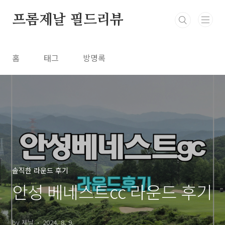
본문 바로가기
프롬제날 필드리뷰
홈
태그
방명록
솔직한 라운드 후기
안성 베네스트cc 라운드 후기
by 제날
2024. 8. 9.