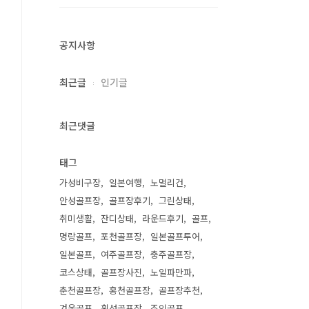
공지사항
최근글
인기글
최근댓글
태그
가성비구장
일본여행
노멀리건
안성골프장
골프장후기
그린상태
취미생활
잔디상태
라운드후기
골프
명랑골프
포천골프장
일본골프투어
일본골프
여주골프장
충주골프장
코스상태
골프장사진
노일파만파
춘천골프장
홍천골프장
골프장추천
겨울골프
횡성골프장
조인골프