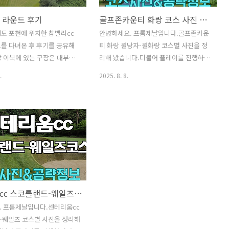
 라운드 후기
골프존카운티 화랑 코스 사진 및 공략 정보
도 포천에 위치한 참밸리cc
안녕하세요. 프롬제날입니다.골프존카운
를 다녀온 후 후기를 공유해
티 화랑 원낭자-원화랑 코스별 사진을 정
 이북에 있는 구장은 대부분
리해 봤습니다.더불어 플레이를 진행하면
직 못 가본 몇 군데 중에 한 곳
서 각 홀별 티샷 공략지점 및 세컨드, 서드
.
2025. 8. 8.
.아래에서 참밸리cc 라운드
샷에서 유념할 부분 등전반적인 공략 방
 상황에 대해서 간략하게 정
법에 대해서 기재해 보겠습니다. ​​[ 골퍼
니다. 라운드 정보[ 참밸리cc
정보 ] - 40대 중반 남자 - 핸디 : +11 - 구
스] - 라운드 일자 : 2025년 8
질 : 드로우 - 드라이버 거리 : Carry
e off time 13:13 - 그린피 9
230m - 7번 아이언 거리 : Carry 150m -
10만 (2.5만/인) - 캐디피 15
사용 티잉구역 : 화이트티 코스 사진 및 공
인) -> 인당 15.25만 Bad ~
략 지점 원낭자 코스로 시작합니다. 원낭
구역 상태파 3 : 잔디와 매트 비
자 코스 1번 홀 / Par5시야가 좁아서 티샷
상태는 둘 다 좋지 못합니다.파 4,
부담이 상당합니다.코스 중앙 우측 공략.
센테리움cc 스코틀랜드-웨일즈 코스 사진 및 공략 정보
 잔디에서 티샷 가능했고, 세 홀
세컨샷 지점.우측 언덕 이용가능합니다.
용. 컨디션은 홀별로 차이가
카트도로 좌측으로 안전하게 보내면 좋아
. 프롬제날입니다.센테리움cc
탄화 상태..
요.중간에 좁아지는 코스형태.서드샷 지
-웨일즈 코스별 사진을 정리해