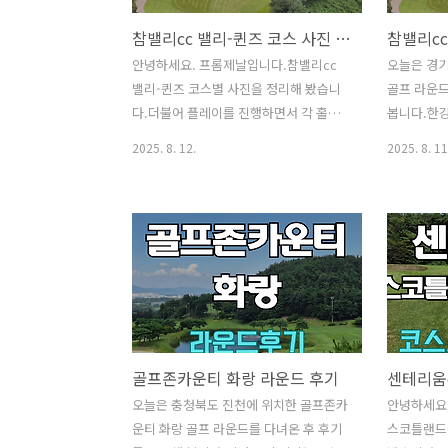
참밸리cc 밸리-퀸즈 코스 사진 및 공략 정보
참밸리cc
안녕하세요. 프롬제날입니다.참밸리cc
오늘은 경기
밸리-퀸즈 코스별 사진을 정리해 봤습니
골프 라운드
다.더불어 플레이를 진행하면서 각 홀별
봅니다.한강
티샷 공략지점 및 세컨드, 서드샷에서 유
가봤는데 아
2025. 8. 12.
2025. 8. 11
념할 부분 등전반적인 공략 방법에 대해
이었습니다
서 기재해 보겠습니다. ​​[ 골퍼 정보 ] - 40
후기와 홀별
대 중반 남자 - 핸디 : +11 - 구질 : 드로우
리해 보겠습
- 드라이버 거리 : Carry 230m - 7번 아이
밸리-퀸즈 코
언 거리 : Carry 150m - 사용 티잉구역 :
월 8일 - Te
화이트티 코스 사진 및 공략 지점 밸리 코
만 - 카트비 
스로 시작합니다. 밸리 코스 1번 홀 /
만 (3.75만/
Par4좌도그렉 내리막 홀입니다.에이밍
Soso 티잉
포인트는 티샷 클럽에 따라 다를 것 같네
율 5:5, 
골프존카운티 화랑 라운드 후기
요.벙커 초입 세컨샷 지점. 밸리 코스 2번
5 : 대부분
홀 / Par4티샷은 코스 중앙 우측이 안전합
정도 매트사
오늘은 충청북도 진천에 위치한 골프존카
안녕하세요
니다.잔디결로 중앙이 보기 좋게 구분되
큽니다. 평
운티 화랑 골프 라운드를 다녀온 후 후기
스코틀랜드