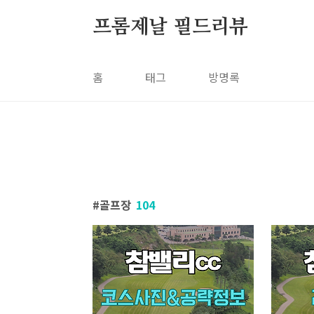
본문 바로가기
프롬제날 필드리뷰
홈
태그
방명록
골프장
104